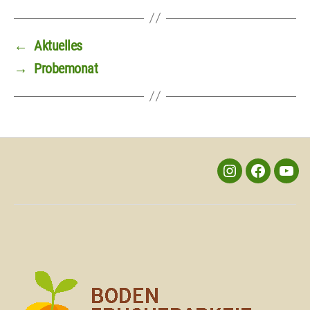
←
Aktuelles
→
Probemonat
instagram
facebook
yout